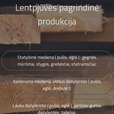
Lentpjūvės pagrindinė
produkcija
Statybinė mediena ( pušis, eglė ) : gegnės,
mūrlotai, stygos, grebėstai, statramsčiai;
Kalibruota mediena, vidaus dailylentės ( pušis,
eglė, drebulė );
Lauko dailylentės ( pušis, eglė ), pirtims: gultai,
dailylentės, tašeliai;