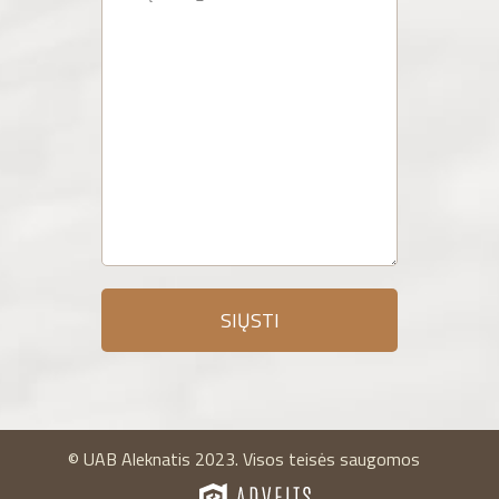
© UAB Aleknatis 2023. Visos teisės saugomos