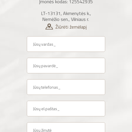
Įmonės kodas: 125542935
LT-13131, Akmenytės k.,
Nemėžio sen., Vilniaus r.
Žiūrėti žemėlapį
Vardas
*
Pavarde
Tel. number
*
El-pastas
*
Zinute
*